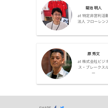
池
菊池 明人
明
人
特定非営利活
法人 フローレン
原
秀
原 秀文
文
株式会社ビジ
ス・ブレークス
ー
SHARE
SHARE ON
SHARE
ON