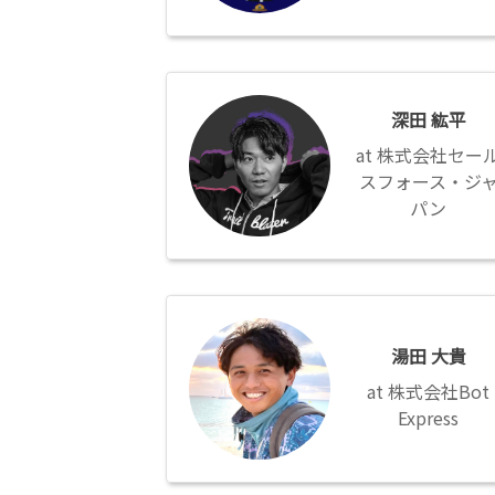
深
田
深田 紘平
紘
株式会社セー
平
スフォース・ジ
パン
湯
田
湯田 大貴
大
貴
株式会社Bot
Express