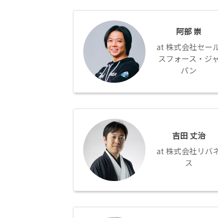
阿
部
阿部 崇
崇
株式会社セー
スフォース・ジ
パン
吉
田
吉田 丈治
丈
治
株式会社リバ
ス
菊