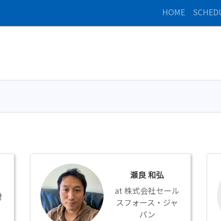
HOME
SCHED
瀬
山
良
本
瀬良 和弘
和
雄
株式会社セール
弘
士
財
スフォース・ジャ
パン