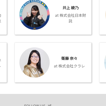
上
関
井上 綾乃
綾
倫
乃
子
動
株式会社日本財
ス
託
衛
阿
藤
部
奈々
華
衛藤 奈々
ネ
奈
ル
株式会社クラレ
FOLLOW US
TWITTER