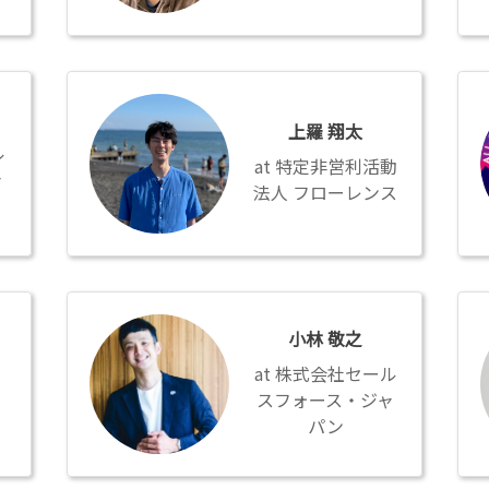
上
鈴
羅
木
上羅 翔太
翔
貞
ル
太
弘
特定非営利活動
ャ
法人 フローレンス
小
山
林
下
小林 敬之
敬
み
株式会社セール
之
ほ
スフォース・ジャ
こ
パン