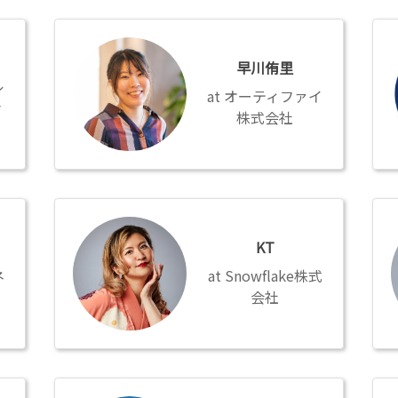
早
宮
川
本
早川侑里
侑
隆
ル
里
人
オーティファイ
ャ
株式会社
KT
小
谷
KT
口
瑠
ネ
Snowflake株式
美
会社
井
古