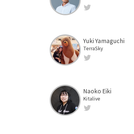
Twitter
Yuki Yamaguchi
TerraSky
Twitter
Naoko Eiki
Kitalive
Twitter