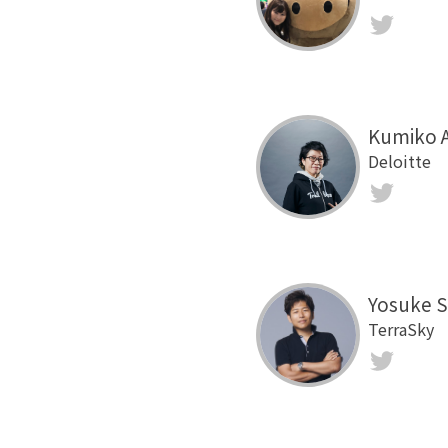
Twit
Kumiko 
Deloitte
Twit
Yosuke 
TerraSky
Twit