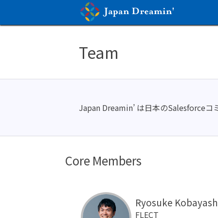
Team
Japan Dreamin’ は日本のSale
Core Members
Ryosuke Kobayash
FLECT