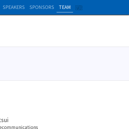
SPEAKERS
SPONSORS
TEAM
SWITCH
TO
EN
tsui
ecommunications