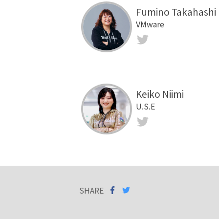
Fumino Takahashi
VMware
Twitter
Keiko Niimi
U.S.E
Twitter
SHARE
SHARE ON
SHARE
ON
FACEBOOK
TWITTER