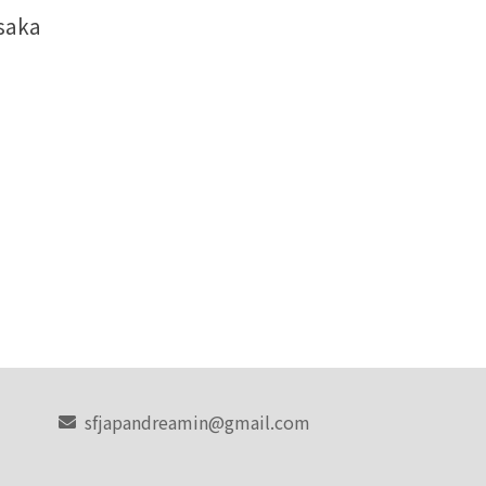
saka
ter
sfjapandreamin@gmail.com